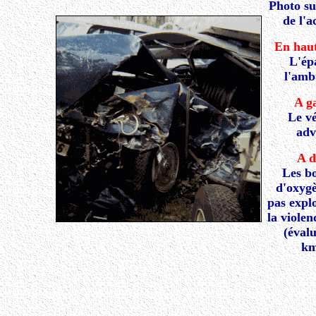
Photo su
de l'a
En haut
L'ép
l'amb
A g
Le vé
adv
A d
Les bo
d'oxygè
pas expl
la viole
(éval
km